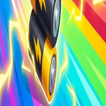
4.27
Про гру
Про проєкт
Угода користувача
Політика конфіденційності
Зворотній
зв’язок